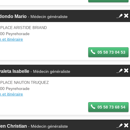
dondo Mario
- Médecin généraliste
 PLACE ARISTIDE BRIAND
00 Peyrehorade
 et itinéraire
05 58 73 04 53
aleta Isabelle
- Médecin généraliste
0 PLACE NAUTON TRUQUEZ
00 Peyrehorade
 et itinéraire
05 58 73 68 54
en Christian
- Médecin généraliste