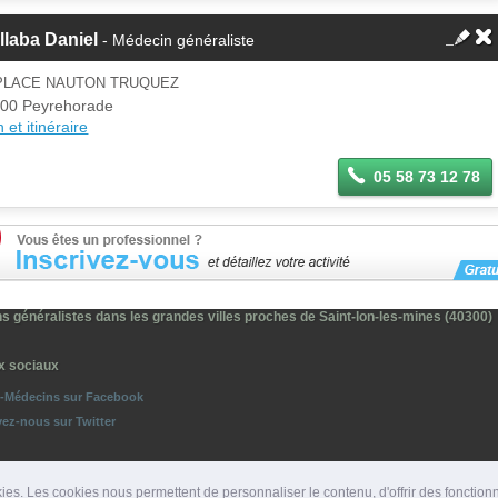
llaba Daniel
- Médecin généraliste
 PLACE NAUTON TRUQUEZ
00 Peyrehorade
 et itinéraire
05 58 73 12 78
s généralistes dans les grandes villes proches de Saint-lon-les-mines (40300)
x sociaux
o-Médecins sur Facebook
vez-nous sur Twitter
ies. Les cookies nous permettent de personnaliser le contenu, d'offrir des fonction