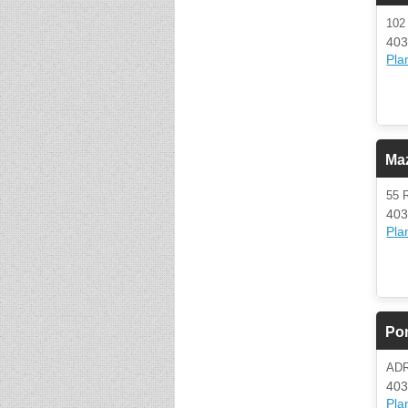
102
403
Plan
Maz
55 
403
Plan
Po
AD
403
Plan