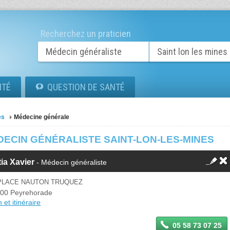
Recherchez un praticien
ITÉ
QUESTION DE SANTÉ
es
Médecine générale
DECIN GÉNÉRALISTE SAINT-LON-LES-MINES
ia Xavier
- Médecin généraliste
 PLACE NAUTON TRUQUEZ
00 Peyrehorade
 et itinéraire
05 58 73 07 25