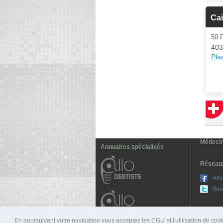
Cai
50
403
Plan
Médecin
Annuaires spécialisés
Réseau
All
Sui
En poursuivant votre navigation vous acceptez les CGU et l'utilisation de cook