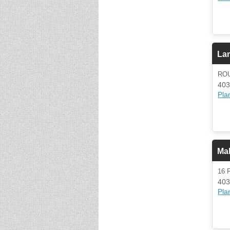
Lam
RO
403
Plan
Mal
16 
403
Plan