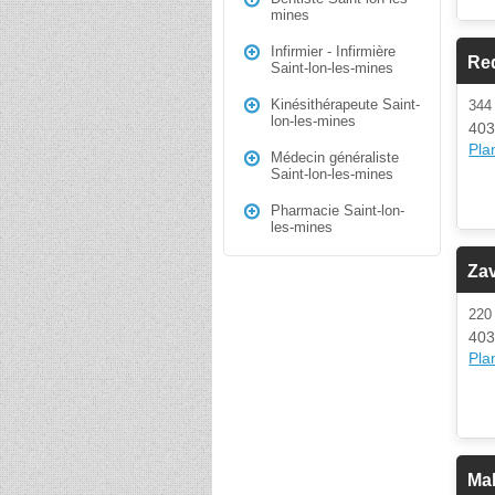
mines
Infirmier - Infirmière
Re
Saint-lon-les-mines
Kinésithérapeute Saint-
344
lon-les-mines
403
Plan
Médecin généraliste
Saint-lon-les-mines
Pharmacie Saint-lon-
les-mines
Zav
22
403
Plan
Mal