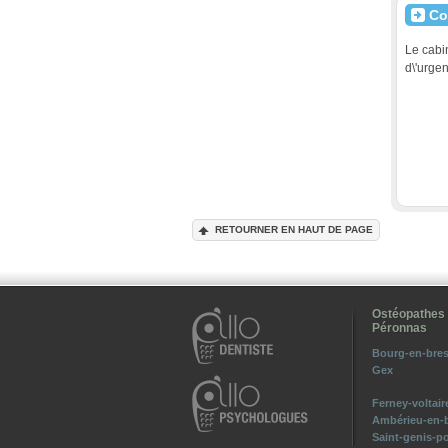
Co
Le cabi
d\'urgen
RETOURNER EN HAUT DE PAGE
Lo
Accessi
Ostéopathes 
Péronnas
Bourg-en-bre
Gex
Ferney-voltair
Ambérieu-en-
Saint-genis-po