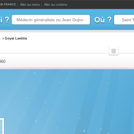
Aller au menu
Aller au contenu
 EN FRANCE
e
Goyat Laetitia
960