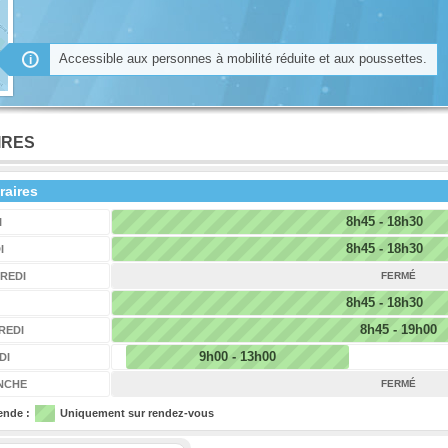
Accessible aux personnes à mobilité réduite et aux poussettes.
IRES
raires
8h45 - 18h30
I
8h45 - 18h30
I
REDI
FERMÉ
8h45 - 18h30
8h45 - 19h00
REDI
9h00 - 13h00
DI
NCHE
FERMÉ
ende :
Uniquement sur rendez-vous