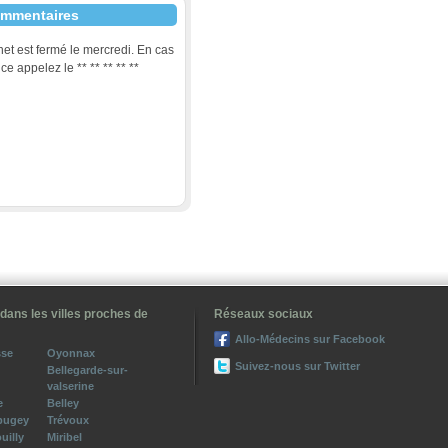
mmentaires
net est fermé le mercredi. En cas
ce appelez le ** ** ** ** **
calisation
ble aux personnes à mobilité réduite et aux poussettes.
Impossible de charger Google Maps
correctement sur cette page.
dans les villes proches de
Réseaux sociaux
Allo-Médecins sur Facebook
Ce site Web vous appartient ?
sse
Oyonnax
Suivez-nous sur Twitter
Bellegarde-sur-
valserine
e
Belley
bugey
Trévoux
uilly
Miribel