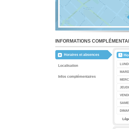
INFORMATIONS COMPLÉMENTA
Horaires et absences
Ho
LUND
Localisation
MARD
Infos complémentaires
MERC
JEUDI
VEND
SAME
DIMA
Lég