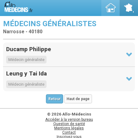
MÉDECINS GÉNÉRALISTES
Narrosse - 40180
Ducamp Philippe
Médecin généraliste
Leung y Tai Ida
Médecin généraliste
Retour
Haut de page
© 2026 Allo-Médecins
Accéder à la version bureau
Question de santé
Mentions légales
Contact
Inscrivez-vous