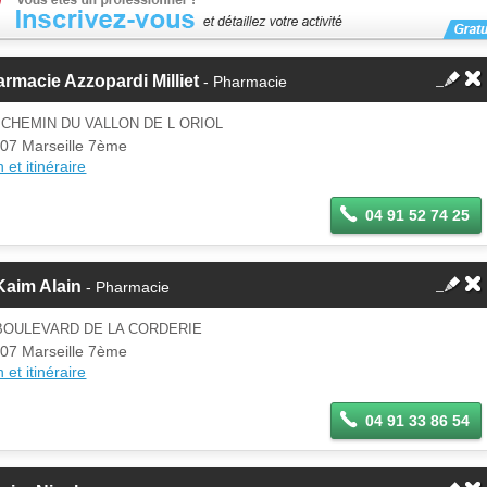
rmacie Azzopardi Milliet
- Pharmacie
 CHEMIN DU VALLON DE L ORIOL
07 Marseille 7ème
 et itinéraire
04 91 52 74 25
Kaim Alain
- Pharmacie
BOULEVARD DE LA CORDERIE
07 Marseille 7ème
 et itinéraire
04 91 33 86 54