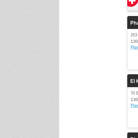
Pha
253
130
Plan
El 
70 
130
Plan