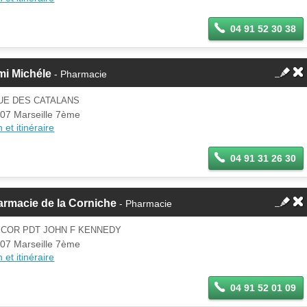
04 91 52 30 38
mi Michéle
- Pharmacie
UE DES CATALANS
07 Marseille 7ème
 et itinéraire
04 91 31 26 30
rmacie de la Corniche
- Pharmacie
 COR PDT JOHN F KENNEDY
07 Marseille 7ème
 et itinéraire
04 91 52 01 09