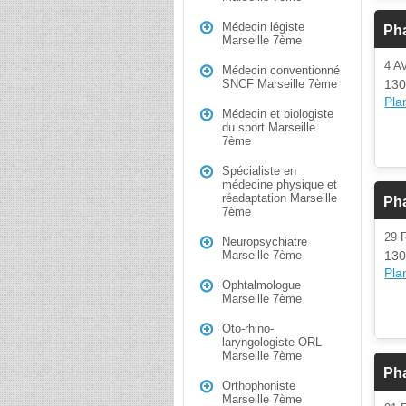
Médecin légiste
Ph
Marseille 7ème
4 A
Médecin conventionné
130
SNCF Marseille 7ème
Plan
Médecin et biologiste
du sport Marseille
7ème
Spécialiste en
médecine physique et
réadaptation Marseille
Pha
7ème
29
Neuropsychiatre
130
Marseille 7ème
Plan
Ophtalmologue
Marseille 7ème
Oto-rhino-
laryngologiste ORL
Marseille 7ème
Ph
Orthophoniste
Marseille 7ème