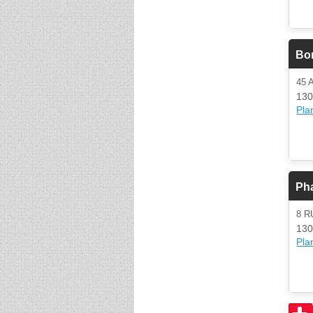
Bo
45 
130
Plan
Ph
8 R
130
Plan