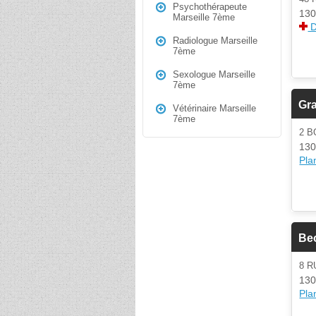
Psychothérapeute
130
Marseille 7ème
D
Radiologue Marseille
7ème
Sexologue Marseille
7ème
Gr
Vétérinaire Marseille
7ème
2 
130
Plan
Beo
8 R
130
Plan