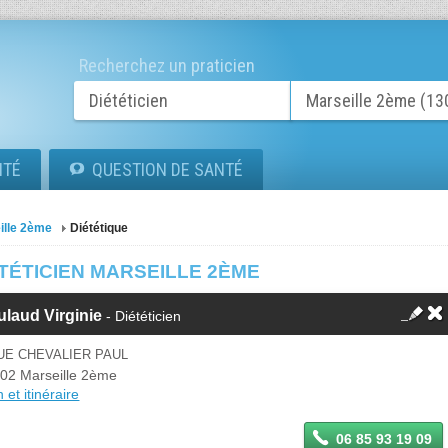
Recherchez un praticien
ITÉ
QUESTION DE SANTÉ
ille 2ème
Diététique
TÉTICIEN MARSEILLE 2ÈME
laud Virginie
- Diététicien
UE CHEVALIER PAUL
02 Marseille 2ème
 et itinéraire
06 85 93 19 09