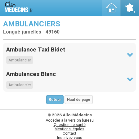
AMBULANCIERS
Longué-jumelles - 49160
Ambulance Taxi Bidet
Ambulancier
Ambulances Blanc
Ambulancier
Retour
Haut de page
© 2026 Allo-Médecins
Accéder à la version bureau
Question de santé
Mentions légales
Contact
Inscrivez-vous