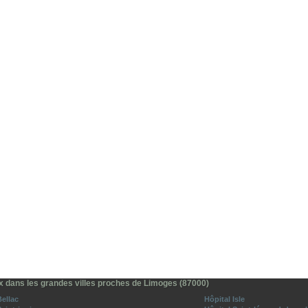
x dans les grandes villes proches de Limoges (87000)
Bellac
Hôpital Isle