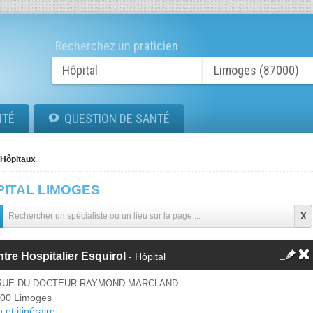
Recherchez un praticien
ITÉ
QUESTION DE SANTÉ
Hôpitaux
PITAL LIMOGES
tre Hospitalier Esquirol
- Hôpital
 RUE DU DOCTEUR RAYMOND MARCLAND
00 Limoges
 et itinéraire