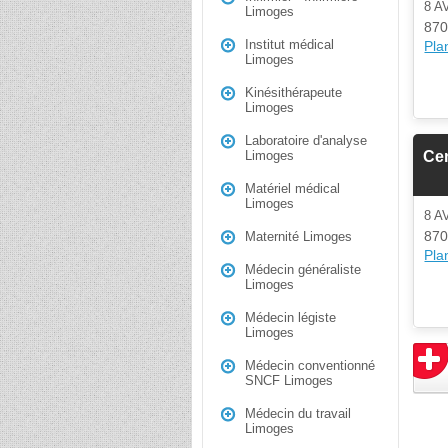
8 
Limoges
870
Institut médical
Plan
Limoges
Kinésithérapeute
Limoges
Laboratoire d'analyse
Cen
Limoges
Matériel médical
Limoges
8 
870
Maternité Limoges
Plan
Médecin généraliste
Limoges
Médecin légiste
Limoges
Médecin conventionné
SNCF Limoges
Médecin du travail
Limoges