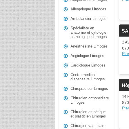
Allergologue Limoges
Ambulancier Limoges
Spécialiste en
SAM
anatomie et cytologie
pathologique Limoges
2 A
Anesthésiste Limoges
870
Plan
Angiologue Limoges
Cardiologue Limoges
Centre médical
dispensaire Limoges
Hôp
Chiropracteur Limoges
14
Chirurgien orthopédiste
870
Limoges
Plan
Chirurgien esthétique
et plasticien Limoges
Chirurgien vasculaire