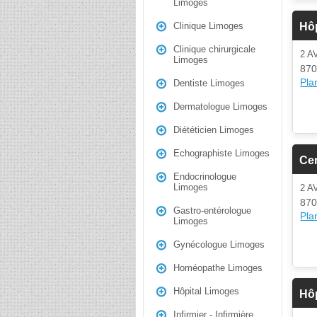
Limoges
Hô
Clinique Limoges
Clinique chirurgicale
2 A
Limoges
870
Plan
Dentiste Limoges
Dermatologue Limoges
Diététicien Limoges
Echographiste Limoges
Cen
Endocrinologue
Limoges
2 A
870
Gastro-entérologue
Plan
Limoges
Gynécologue Limoges
Homéopathe Limoges
Hôpital Limoges
Hôp
Infirmier - Infirmière