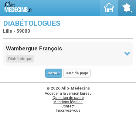
DIABÉTOLOGUES
Lille - 59000
Wambergue François
Diabétologue
Retour
Haut de page
© 2026 Allo-Médecins
Accéder à la version bureau
Question de santé
Mentions légales
Contact
Inscrivez-vous