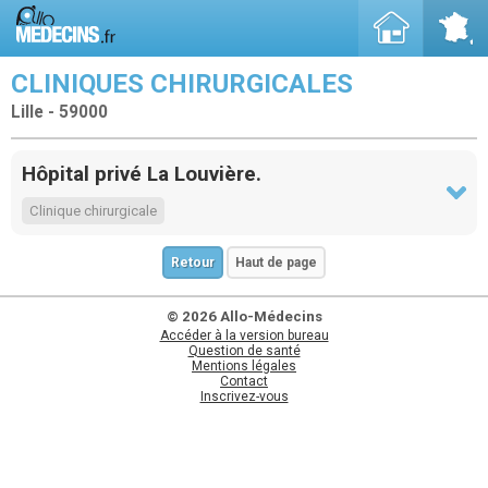
CLINIQUES CHIRURGICALES
Lille - 59000
Hôpital privé La Louvière.
Clinique chirurgicale
Retour
Haut de page
© 2026 Allo-Médecins
Accéder à la version bureau
Question de santé
Mentions légales
Contact
Inscrivez-vous