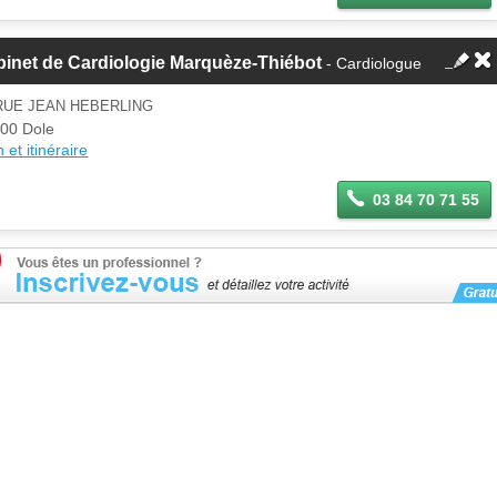
inet de Cardiologie Marquèze-Thiébot
- Cardiologue
RUE JEAN HEBERLING
00 Dole
 et itinéraire
03 84 70 71 55