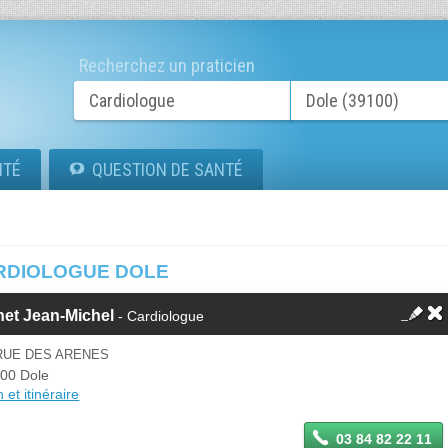
Recherchez un praticien
ITÉ
QUESTION DE SANTÉ
RDIOLOGUE DOLE
net Jean-Michel
- Cardiologue
RUE DES ARENES
00 Dole
 et itinéraire
03 84 82 22 11