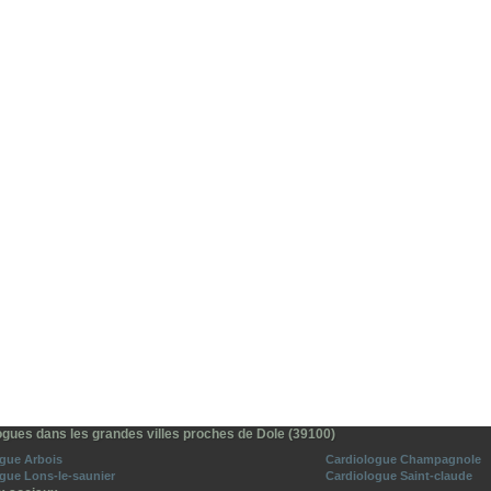
ogues dans les grandes villes proches de Dole (39100)
gue Arbois
Cardiologue Champagnole
gue Lons-le-saunier
Cardiologue Saint-claude