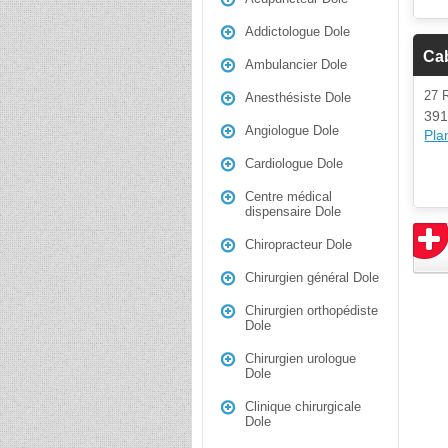
Addictologue Dole
Cab
Ambulancier Dole
27 
Anesthésiste Dole
391
Angiologue Dole
Plan
Cardiologue Dole
Centre médical
dispensaire Dole
Chiropracteur Dole
Chirurgien général Dole
Chirurgien orthopédiste
Dole
Chirurgien urologue
Dole
Clinique chirurgicale
Dole