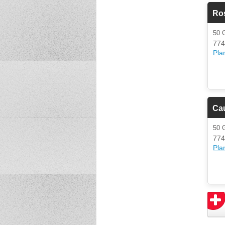
Ro
50
774
Plan
Ca
50
774
Plan