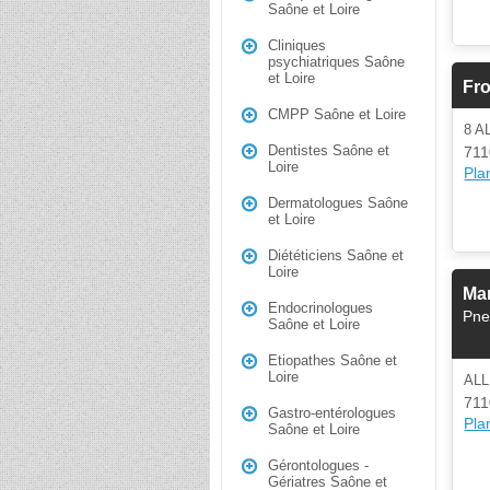
Saône et Loire
Cliniques
psychiatriques Saône
et Loire
Fro
CMPP Saône et Loire
8 A
Dentistes Saône et
711
Loire
Plan
Dermatologues Saône
et Loire
Diététiciens Saône et
Loire
Man
Endocrinologues
Pne
Saône et Loire
Etiopathes Saône et
Loire
ALL
711
Gastro-entérologues
Plan
Saône et Loire
Gérontologues -
Gériatres Saône et