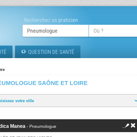
Recherchez un praticien
ITÉ
QUESTION DE SANTÉ
ire
EUMOLOGUE SAÔNE ET LOIRE
dica Manea
- Pneumologue