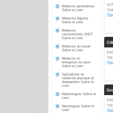
13 
Médecins généralistes
714
Saône et Loire
Plan
Médecins légistes
Saône et Loire
Médecins
conventionnés SNCF
Saône et Loire
Cil
Médecins du travail
Saône et Loire
8 A
711
Médecins et
Plan
biologistes du sport
Saône et Loire
Spécialistes en
médecine physique et
réadaptation Saône et
Loire
Gro
Néphrologues Saône et
Loire
8 A
711
Neurologues Saône et
Plan
Loire