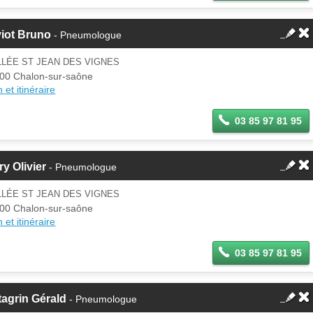
iot Bruno
- Pneumologue
LLÉE ST JEAN DES VIGNES
00 Chalon-sur-saône
 et itinéraire
03 85 97 81 95
ry Olivier
- Pneumologue
LLÉE ST JEAN DES VIGNES
00 Chalon-sur-saône
 et itinéraire
03 85 97 81 95
agrin Gérald
- Pneumologue