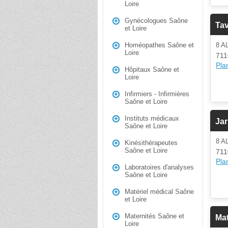
Loire
Gynécologues Saône
Tav
et Loire
8 A
Homéopathes Saône et
Loire
711
Plan
Hôpitaux Saône et
Loire
Infirmiers - Infirmières
Saône et Loire
Instituts médicaux
Jar
Saône et Loire
8 A
Kinésithérapeutes
Saône et Loire
711
Plan
Laboratoires d'analyses
Saône et Loire
Matériel médical Saône
et Loire
Maternités Saône et
Mat
Loire