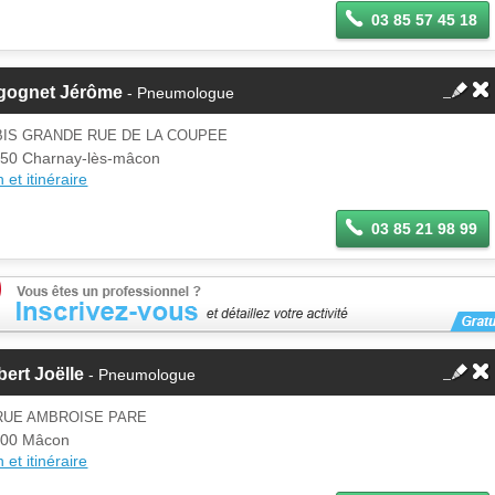
03 85 57 45 18
gognet Jérôme
- Pneumologue
BIS GRANDE RUE DE LA COUPEE
50 Charnay-lès-mâcon
 et itinéraire
03 85 21 98 99
ert Joëlle
- Pneumologue
 RUE AMBROISE PARE
000 Mâcon
 et itinéraire