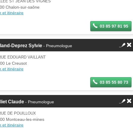
LLÉE ST JEAN DES VIGNES
00 Chalon-sur-saône
 et itinéraire
03 85 97 81 95
land-Deprez Sylvie
- Pneumologue
RUE EDOUARD VAILLANT
00 Le Creusot
 et itinéraire
03 85 55 80 73
liet Claude
- Pneumologue
RUE DE POUILLOUX
00 Montceau-les-mines
 et itinéraire