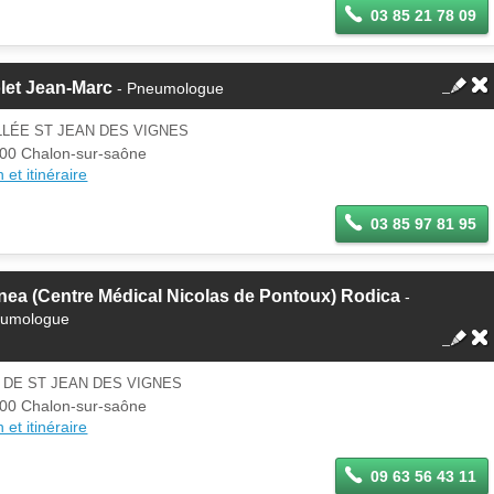
03 85 21 78 09
let Jean-Marc
- Pneumologue
LLÉE ST JEAN DES VIGNES
00 Chalon-sur-saône
 et itinéraire
03 85 97 81 95
ea (Centre Médical Nicolas de Pontoux) Rodica
-
umologue
 DE ST JEAN DES VIGNES
00 Chalon-sur-saône
 et itinéraire
09 63 56 43 11