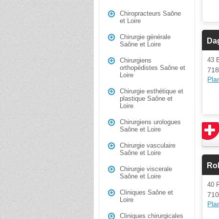
Chiropracteurs Saône
et Loire
Chirurgie générale
Da
Saône et Loire
43 
Chirurgiens
orthopédistes Saône et
718
Loire
Plan
Chirurgie esthétique et
plastique Saône et
Loire
Chirurgiens urologues
Saône et Loire
Chirurgie vasculaire
Saône et Loire
Rob
Chirurgie viscerale
Saône et Loire
40
Cliniques Saône et
71
Loire
Plan
Cliniques chirurgicales