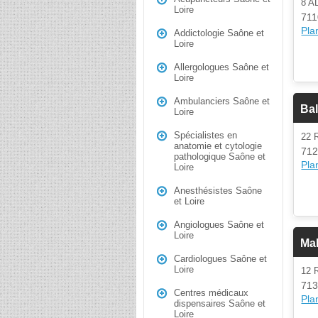
8 A
Loire
711
Plan
Addictologie Saône et
Loire
Allergologues Saône et
Loire
Ambulanciers Saône et
Bal
Loire
Spécialistes en
22 
anatomie et cytologie
712
pathologique Saône et
Plan
Loire
Anesthésistes Saône
et Loire
Angiologues Saône et
Loire
Mal
Cardiologues Saône et
Loire
12 
713
Centres médicaux
Plan
dispensaires Saône et
Loire