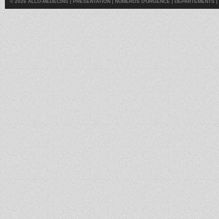
© 2026 ALLO-MÉDECINS |
PRÉSENTATION
|
NUMÉROS D'URGENCE
|
DÉPARTEMENTS
|