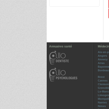
Annuaires santé
Médecin
Aix-en-
Angers
Annecy
Arras
Bayonn
Bordeau
Brest
Cannes
Clermont
Grenobl
Le-Mans
Limoges
Montpell
Nantes
Nimes