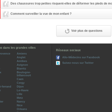
Des chaussures trop petites risquent-elles de déformer les pieds de mo
Comment surveiller la vue de mon enfant ?
Voir plus de questions
s dans les grandes villes
Réseaux sociaux
provence
Amiens
Anglet
Allo-Médecins sur Facebook
Antibes
Suivez-nous sur Twitter
Avignon
e
Biarritz
x
Boulogne-
billancourt
Caen
Cergy
-ferrand
Dijon
e
Le-Havre
Lille
Metz
ier
Nancy
Nice
Orleans