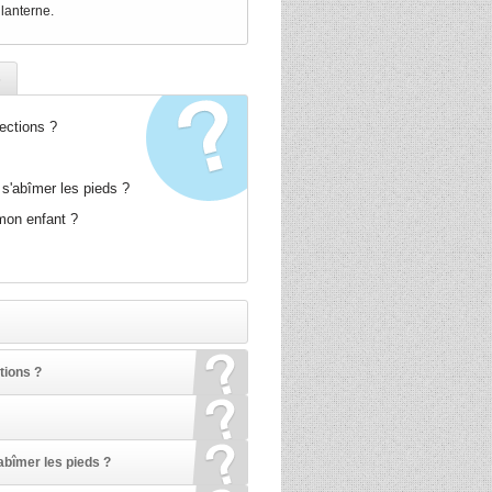
 lanterne.
s
ections ?
 s'abîmer les pieds ?
 mon enfant ?
tions ?
abîmer les pieds ?