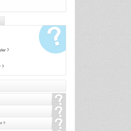
s
rler ?
r ?
er ?