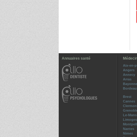
Annuaires santé
Médecin
Aix-en-
Angers
Annecy
Arras
Bayonn
Bordeau
Brest
Cannes
Clermont
Grenobl
Le-Mans
Limoges
Montpell
Nantes
Nimes