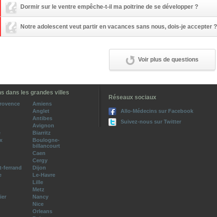
Dormir sur le ventre empêche-t-il ma poitrine de se développer ?
Notre adolescent veut partir en vacances sans nous, dois-je accepter ?
Voir plus de questions
s dans les grandes villes
Réseaux sociaux
provence
Amiens
Anglet
Allo-Médecins sur Facebook
Antibes
Suivez-nous sur Twitter
Avignon
e
Biarritz
x
Boulogne-
billancourt
Caen
Cergy
-ferrand
Dijon
e
Le-Havre
Lille
Metz
ier
Nancy
Nice
Orleans