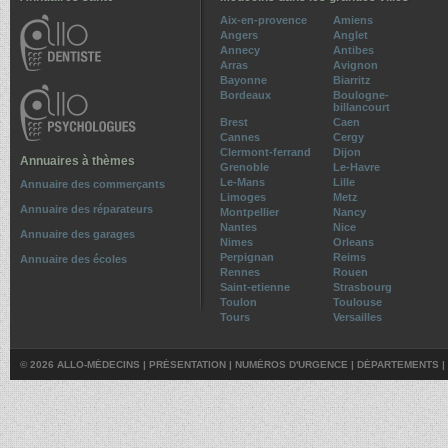
Aix-en-provence
Amiens
Angers
Anglet
Annecy
Antibes
Arras
Avignon
Bayonne
Biarritz
Bordeaux
Boulogne-
billancourt
Brest
Caen
Cannes
Cergy
Clermont-ferrand
Dijon
Annuaires à thèmes
Grenoble
Le-Havre
Le-Mans
Lille
Annuaire des commerçants
Limoges
Metz
Annuaire des réparateurs
Montpellier
Nancy
Nantes
Nice
Annuaire des garages
Nimes
Orleans
Perpignan
Reims
Annuaire des écoles
Rennes
Rouen
Saint-etienne
Strasbourg
Toulon
Toulouse
Tours
Versailles
© 2026 ALLO-MÉDECINS |
PRÉSENTATION
|
NUMÉROS D'URGENCE
|
DÉPARTEMENTS
|