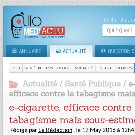
Recherchez un
ANNUAIRE
ACTUALITÉ
QUESTION D
TOUT
BIEN-ÊTRE
PSYCHOLOGIE
SEXUALITÉ
ENFANTS
SENIORS
Actualité
/
Santé Publique
/
e
efficace contre le tabagisme mai
e-cigarette, efficace contre 
tabagisme mais sous-estim
Rédigé par
La Rédaction
,
le 12 May 2016 à 12h4