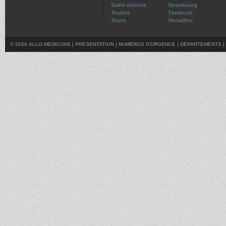
Saint-etienne
Strasbourg
Toulon
Toulouse
Tours
Versailles
© 2026 ALLO-MÉDECINS |
PRÉSENTATION
|
NUMÉROS D'URGENCE
|
DÉPARTEMENTS
|