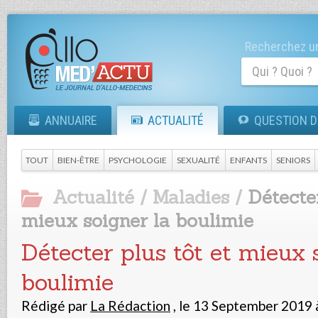
Recherchez un
ANNUAIRE
ACTUALITÉ
QUESTION D
TOUT
BIEN-ÊTRE
PSYCHOLOGIE
SEXUALITÉ
ENFANTS
SENIORS
Actualité
/
Maladies
/
Détecter
mieux soigner la boulimie
Détecter plus tôt et mieux 
boulimie
Rédigé par
La Rédaction
,
le 13 September 2019 