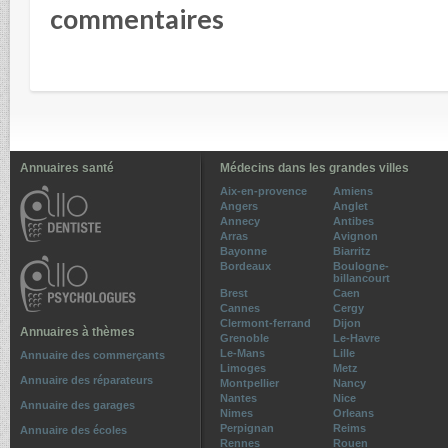
commentaires
Annuaires santé
Médecins dans les grandes villes
Aix-en-provence
Amiens
Angers
Anglet
Annecy
Antibes
Arras
Avignon
Bayonne
Biarritz
Bordeaux
Boulogne-
billancourt
Brest
Caen
Cannes
Cergy
Clermont-ferrand
Dijon
Annuaires à thèmes
Grenoble
Le-Havre
Le-Mans
Lille
Annuaire des commerçants
Limoges
Metz
Annuaire des réparateurs
Montpellier
Nancy
Nantes
Nice
Annuaire des garages
Nimes
Orleans
Perpignan
Reims
Annuaire des écoles
Rennes
Rouen