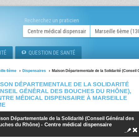
Recherchez un praticien
ITÉ
QUESTION DE SANTÉ
ille 6ème
Dispensaires
Maison Départementale de la Solidarité (Conseil
ISON DÉPARTEMENTALE DE LA SOLIDARITÉ
ONSEIL GÉNÉRAL DES BOUCHES DU RHÔNE),
NTRE MÉDICAL DISPENSAIRE À MARSEILLE
ME
son Départementale de la Solidarité (Conseil Général des
-
Centre médical dispensaire
uches du Rhône)