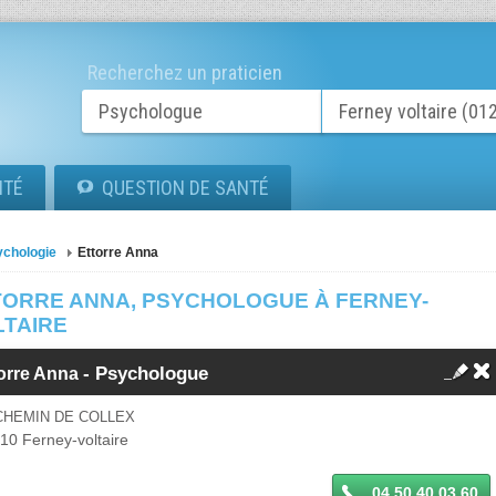
Recherchez un praticien
ITÉ
QUESTION DE SANTÉ
ychologie
Ettorre Anna
TORRE ANNA, PSYCHOLOGUE À FERNEY-
LTAIRE
-
Psychologue
torre Anna
CHEMIN DE COLLEX
210
Ferney-voltaire
04 50 40 03 60