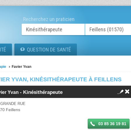
Recherchez un praticien
ITÉ
QUESTION DE SANTÉ
apie
Favier Yvan
IER YVAN, KINÉSITHÉRAPEUTE À FEILLENS
-
Kinésithérapeute
vier Yvan
8 GRANDE RUE
570
Feillens
03 85 36 19 81