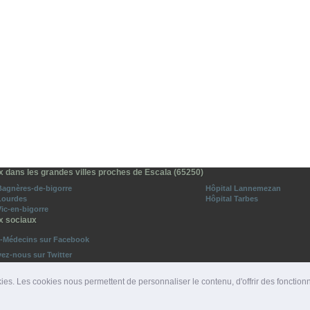
x dans les grandes villes proches de Escala (65250)
Bagnères-de-bigorre
Hôpital Lannemezan
Lourdes
Hôpital Tarbes
Vic-en-bigorre
x sociaux
o-Médecins sur Facebook
vez-nous sur Twitter
ies. Les cookies nous permettent de personnaliser le contenu, d'offrir des fonction
ROS D'URGENCE
|
DÉPARTEMENTS
|
PRESSE
|
SITES PARTENAIRES
|
LIENS PARTENAIRE