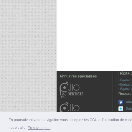
Hôpitau
Annuaires spécialisés
Hôpital 
Hôpital 
Hôpital 
Réseau
All
Sui
En poursuivant votre navigation vous acceptez les CGU et l'utilisation de cook
notre trafic.
En savoir plus
© 2026 ALLO-MÉDECINS |
PRÉSENTATION
|
NUMÉ