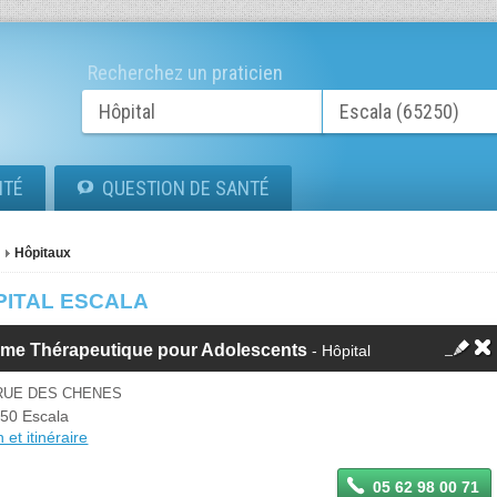
Recherchez un praticien
ITÉ
QUESTION DE SANTÉ
Hôpitaux
PITAL ESCALA
rme Thérapeutique pour Adolescents
- Hôpital
 RUE DES CHENES
50 Escala
 et itinéraire
05 62 98 00 71