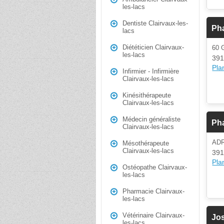
les-lacs
Dentiste Clairvaux-les-
Ph
lacs
Diététicien Clairvaux-
60
les-lacs
391
Plan
Infirmier - Infirmière
Clairvaux-les-lacs
Kinésithérapeute
Clairvaux-les-lacs
Médecin généraliste
Ph
Clairvaux-les-lacs
AD
Mésothérapeute
Clairvaux-les-lacs
391
Plan
Ostéopathe Clairvaux-
les-lacs
Pharmacie Clairvaux-
les-lacs
Vétérinaire Clairvaux-
Jo
les-lacs