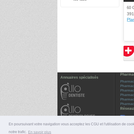
60
391
Plan
Pharmac
Annuaires spécialisés
Pharmac
Pharmac
Pharmaci
Pharmac
Pharmaci
Pharmac
Réseau
All
Sui
En poursuivant votre navigation vous acceptez les CGU et l'utilisation de cook
notre trafic.
En savoir plus
© 2026 ALLO-MÉDECINS |
PRÉSENTATION
|
NUMÉ