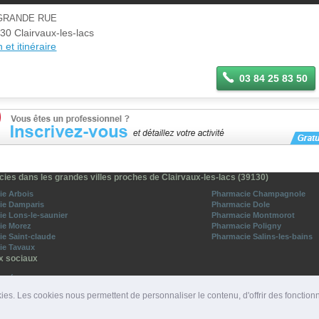
 GRANDE RUE
30 Clairvaux-les-lacs
 et itinéraire
03 84 25 83 50
ies dans les grandes villes proches de Clairvaux-les-lacs (39130)
ie Arbois
Pharmacie Champagnole
ie Damparis
Pharmacie Dole
e Lons-le-saunier
Pharmacie Montmorot
ie Morez
Pharmacie Poligny
e Saint-claude
Pharmacie Salins-les-bains
ie Tavaux
x sociaux
o-Médecins sur Facebook
vez-nous sur Twitter
ies. Les cookies nous permettent de personnaliser le contenu, d'offrir des fonction
ROS D'URGENCE
|
DÉPARTEMENTS
|
PRESSE
|
SITES PARTENAIRES
|
LIENS PARTENAIRE