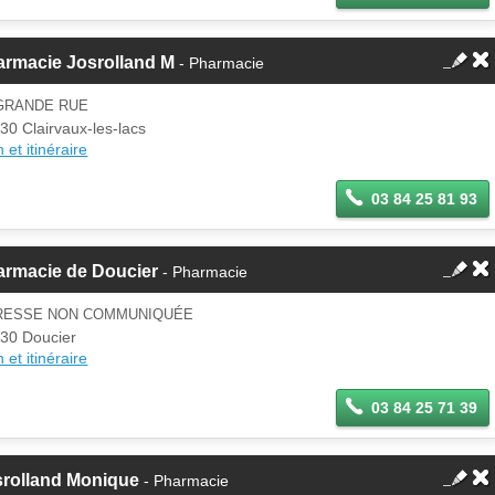
armacie Josrolland M
- Pharmacie
 GRANDE RUE
30 Clairvaux-les-lacs
 et itinéraire
03 84 25 81 93
armacie de Doucier
- Pharmacie
RESSE NON COMMUNIQUÉE
30 Doucier
 et itinéraire
03 84 25 71 39
srolland Monique
- Pharmacie