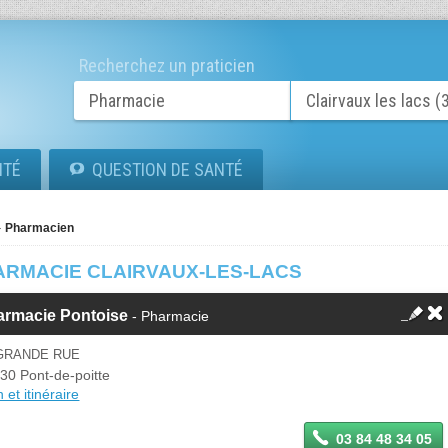
Recherchez un praticien
ITÉ
QUESTION DE SANTÉ
Pharmacien
ARMACIE CLAIRVAUX-LES-LACS
armacie Pontoise
- Pharmacie
 GRANDE RUE
30 Pont-de-poitte
 et itinéraire
03 84 48 34 05