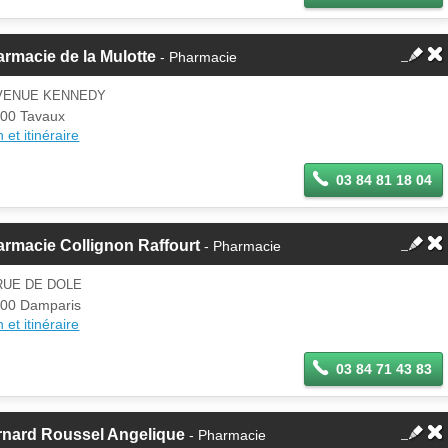
rmacie de la Mulotte
- Pharmacie
AVENUE KENNEDY
00 Tavaux
 et itinéraire
03 84 81 18 04
rmacie Collignon Raffourt
- Pharmacie
RUE DE DOLE
00 Damparis
 et itinéraire
03 84 71 43 83
rnard Roussel Angelique
- Pharmacie