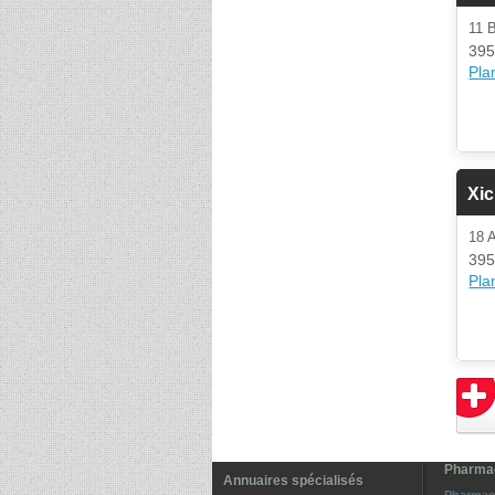
11 
395
Plan
Xic
18
395
Plan
Pharmac
Annuaires spécialisés
Pharmac