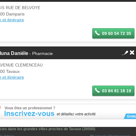
BIS RUE DE BELVOYE
00 Damparis
 et itinéraire
09 60 54 72 35
luna Daniéle
- Pharmacie
 AVENUE CLEMENCEAU
00 Tavaux
 et itinéraire
03 84 81 18 19
ies dans les grandes villes proches de Tavaux (39500)
ie Arbois
Pharmacie Champagnole