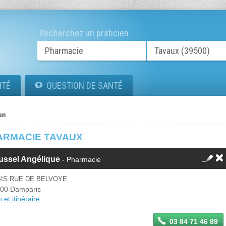
Recherchez un praticien
ITÉ
QUESTION DE SANTÉ
en
ARMACIE TAVAUX
ussel Angélique
- Pharmacie
BIS RUE DE BELVOYE
00 Damparis
 et itinéraire
03 84 71 46 89