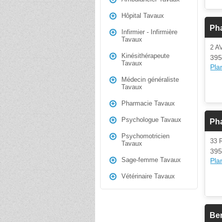
Hôpital Tavaux
Pha
Infirmier - Infirmière
Tavaux
2 
Kinésithérapeute
395
Tavaux
Plan
Médecin généraliste
Tavaux
Pharmacie Tavaux
Psychologue Tavaux
Pha
Psychomotricien
33 
Tavaux
395
Sage-femme Tavaux
Plan
Vétérinaire Tavaux
Be