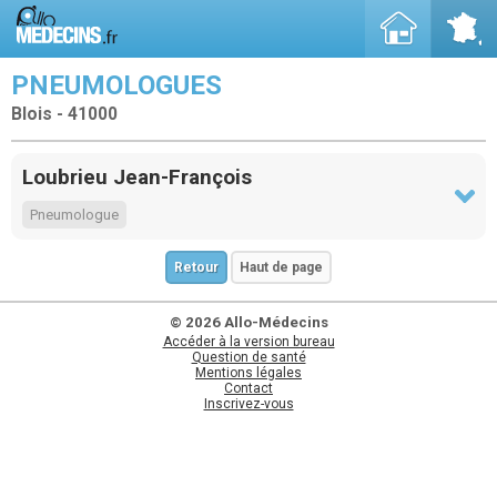
PNEUMOLOGUES
Blois - 41000
Loubrieu Jean-François
Pneumologue
Retour
Haut de page
© 2026 Allo-Médecins
Accéder à la version bureau
Question de santé
Mentions légales
Contact
Inscrivez-vous