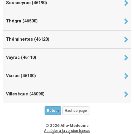
Sousceyrac (46190)
Thégra (46500)
Théminettes (46120)
Vayrac (46110)
Viazac (46100)
Villesèque (46090)
Retour
Haut de page
© 2026 Allo-Médecins
Accéder à la version bureau