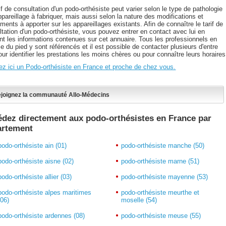
if de consultation d'un podo-orthésiste peut varier selon le type de pathologie
ppareillage à fabriquer, mais aussi selon la nature des modifications et
ments à apporter sur les appareillages existants. Afin de connaître le tarif de
ltation d'un podo-orthésiste, vous pouvez entrer en contact avec lui en
ant les informations contenues sur cet annuaire. Tous les professionnels en
e du pied y sont référencés et il est possible de contacter plusieurs d'entre
ur identifier les prestations les moins chères ou pour connaître leurs horaires
ez ici un Podo-orthésiste en France et proche de chez vous.
joignez la communauté Allo-Médecins
dez directement aux podo-orthésistes en France par
artement
podo-orthésiste ain (01)
podo-orthésiste manche (50)
podo-orthésiste aisne (02)
podo-orthésiste marne (51)
podo-orthésiste allier (03)
podo-orthésiste mayenne (53)
podo-orthésiste alpes maritimes
podo-orthésiste meurthe et
(06)
moselle (54)
podo-orthésiste ardennes (08)
podo-orthésiste meuse (55)