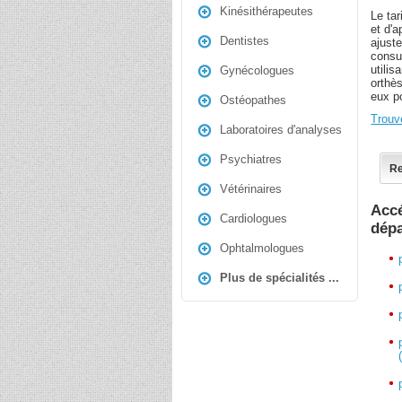
Kinésithérapeutes
Le tar
et d'a
Dentistes
ajuste
consu
utilis
Gynécologues
orthès
eux po
Ostéopathes
Trouv
Laboratoires d'analyses
Psychiatres
Re
Vétérinaires
Accé
Cardiologues
dép
Ophtalmologues
Plus de spécialités ...