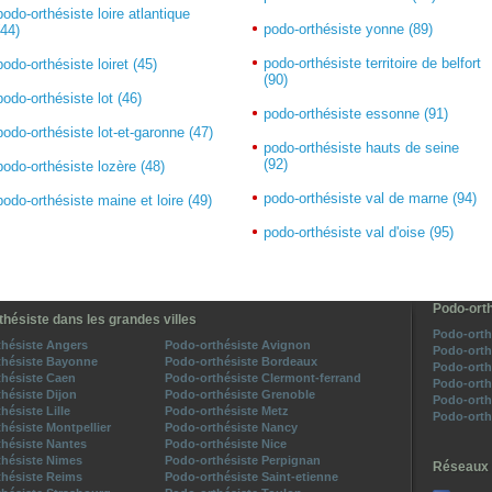
podo-orthésiste loire atlantique
podo-orthésiste yonne (89)
(44)
podo-orthésiste territoire de belfort
podo-orthésiste loiret (45)
(90)
podo-orthésiste lot (46)
podo-orthésiste essonne (91)
podo-orthésiste lot-et-garonne (47)
podo-orthésiste hauts de seine
(92)
podo-orthésiste lozère (48)
podo-orthésiste val de marne (94)
podo-orthésiste maine et loire (49)
podo-orthésiste val d'oise (95)
Podo-orth
thésiste dans les grandes villes
Podo-orth
hésiste Angers
Podo-orthésiste Avignon
Podo-orth
thésiste Bayonne
Podo-orthésiste Bordeaux
Podo-orth
hésiste Caen
Podo-orthésiste Clermont-ferrand
Podo-orth
hésiste Dijon
Podo-orthésiste Grenoble
Podo-orth
hésiste Lille
Podo-orthésiste Metz
Podo-orth
hésiste Montpellier
Podo-orthésiste Nancy
hésiste Nantes
Podo-orthésiste Nice
thésiste Nimes
Podo-orthésiste Perpignan
Réseaux 
thésiste Reims
Podo-orthésiste Saint-etienne