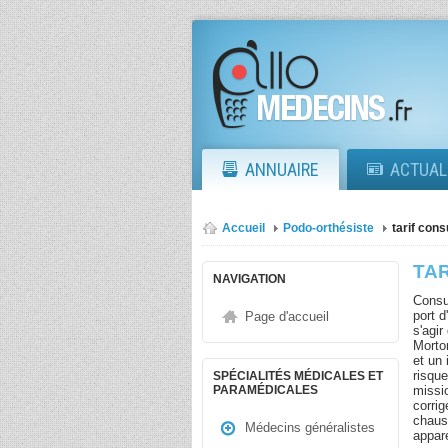
ANNUAIRE
ACTUAL
Accueil
Podo-orthésiste
tarif cons
TA
NAVIGATION
Consu
port d
Page d'accueil
s'agir
Morto
et un 
risqu
SPÉCIALITÉS MÉDICALES ET
missi
PARAMÉDICALES
corri
chaus
Médecins généralistes
appare