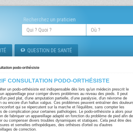
Recherchez un praticien
ITÉ
QUESTION DE SANTÉ
ultation podo-orthésiste
RIF CONSULTATION PODO-ORTHÉSISTE
lter un podo-orthésiste est indispensable dès lors qu'un médecin prescrit le
'un appareillage pour corriger divers problèmes au niveau des pieds. Il peut
 d'un pied plat, d'une amputation partielle, d’une paralysie, d'un névrome de
n ou encore d'un hallux valgus. Ces problèmes peuvent entraîner des douleur
inconfort qui se répercutent sur la marche et l'équilibre, sans compter les
es de complication pour certaines pathologies. Le podo-orthésiste a alors pour
on de fabriquer un appareillage adapté en fonction du problème de pied afin d
ger ou compenser divers troubles dynamiques et statiques. Cela peut être des
sures et semelles orthopédiques, des orthèses d'orteil ou d'autres
illages de correction.