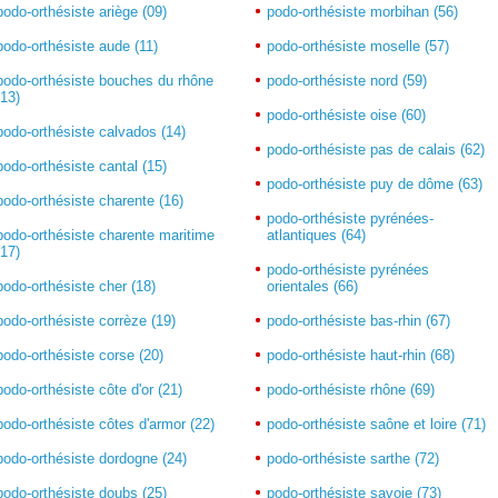
podo-orthésiste ariège (09)
podo-orthésiste morbihan (56)
podo-orthésiste aude (11)
podo-orthésiste moselle (57)
podo-orthésiste bouches du rhône
podo-orthésiste nord (59)
(13)
podo-orthésiste oise (60)
podo-orthésiste calvados (14)
podo-orthésiste pas de calais (62)
podo-orthésiste cantal (15)
podo-orthésiste puy de dôme (63)
podo-orthésiste charente (16)
podo-orthésiste pyrénées-
podo-orthésiste charente maritime
atlantiques (64)
(17)
podo-orthésiste pyrénées
podo-orthésiste cher (18)
orientales (66)
podo-orthésiste corrèze (19)
podo-orthésiste bas-rhin (67)
podo-orthésiste corse (20)
podo-orthésiste haut-rhin (68)
podo-orthésiste côte d'or (21)
podo-orthésiste rhône (69)
podo-orthésiste côtes d'armor (22)
podo-orthésiste saône et loire (71)
podo-orthésiste dordogne (24)
podo-orthésiste sarthe (72)
podo-orthésiste doubs (25)
podo-orthésiste savoie (73)