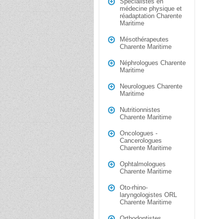
Spécialistes en
médecine physique et
réadaptation Charente
Maritime
Mésothérapeutes
Charente Maritime
Néphrologues Charente
Maritime
Neurologues Charente
Maritime
Nutritionnistes
Charente Maritime
Oncologues -
Cancerologues
Charente Maritime
Ophtalmologues
Charente Maritime
Oto-rhino-
laryngologistes ORL
Charente Maritime
Orthodontistes