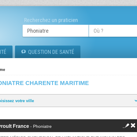
Recherchez un praticien
ITÉ
QUESTION DE SANTÉ
ime
ONIATRE CHARENTE MARITIME
roult France
- Phoniatre