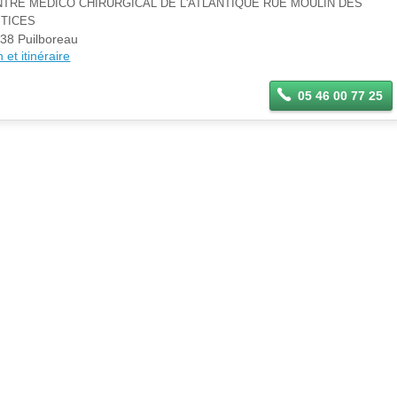
TRE MÉDICO CHIRURGICAL DE L'ATLANTIQUE RUE MOULIN DES
STICES
38 Puilboreau
 et itinéraire
05 46 00 77 25