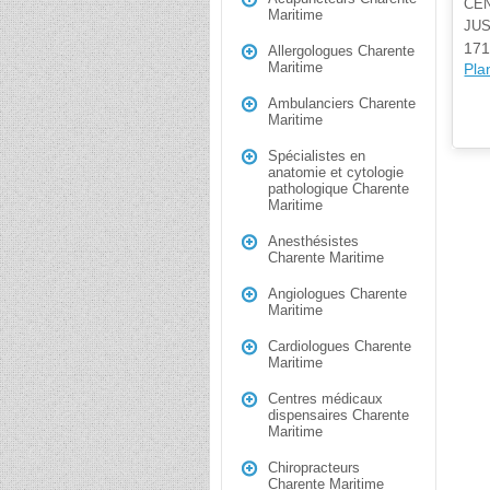
CEN
Maritime
JU
171
Allergologues Charente
Maritime
Plan
Ambulanciers Charente
Maritime
Spécialistes en
anatomie et cytologie
pathologique Charente
Maritime
Anesthésistes
Charente Maritime
Angiologues Charente
Maritime
Cardiologues Charente
Maritime
Centres médicaux
dispensaires Charente
Maritime
Chiropracteurs
Charente Maritime