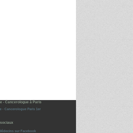
e - Cancerologue à Paris
 - Cancerologue Paris 1er
sociaux
Médecins sur Facebook