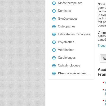
Kinésithérapeutes
Notre
germe
Dentistes
l’adm
le sys
ce tit
Gynécologues
fait 
consi
Ostéopathes
L’imm
Laboratoires d'analyses
satisf
cancé
Psychiatres
Trouv
Vétérinaires
Cardiologues
Re
Ophtalmologues
Accé
Plus de spécialités ...
Fra