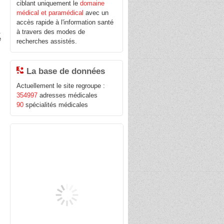
ciblant uniquement le
domaine
médical et paramédical
avec un
accès rapide à l'information santé
A
à travers des modes de
e
recherches assistés.
La base de données
Actuellement le site regroupe :
354997
adresses médicales
90
spécialités médicales