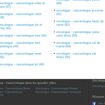
oncologue - cancerologue indre et
(89)
loire (37)
oncologue - cancerologue essonne
oncologue - cancerologue isère
(91)
(38)
oncologue - cancerologue hauts de
oncologue - cancerologue loir et
seine (92)
cher (41)
oncologue - cancerologue seine
oncologue - cancerologue loire (42)
saint denis (93)
oncologue - cancerologue loire
oncologue - cancerologue val de
atlantique (44)
marne (94)
oncologue - cancerologue loiret
oncologue - cancerologue val
(45)
d'oise (95)
oncologue - cancerologue lot (46)
Oncologu
ue - Cancerologue dans les grandes villes
Oncologue
ue - Cancerologue Brest
Oncologue - Cancerologue Rouen
ue - Cancerologue
Oncologue - Cancerologue Toulouse
urg
Réseaux 
Allo-