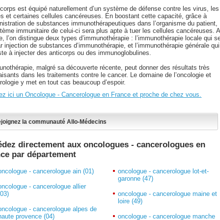
 corps est équipé naturellement d’un système de défense contre les virus, les
s et certaines cellules cancéreuses. En boostant cette capacité, grâce à
inistration de substances immunothérapeutiques dans l’organisme du patient,
tème immunitaire de celui-ci sera plus apte à tuer les cellules cancéreuses. 
re, l’on distingue deux types d’immunothérapie : l’immunothérapie locale qui s
par injection de substances d’immunothérapie, et l’immunothérapie générale qui
ste à injecter des anticorps ou des immunoglobulines.
unothérapie, malgré sa découverte récente, peut donner des résultats très
aisants dans les traitements contre le cancer. Le domaine de l’oncologie et
rologie y met en tout cas beaucoup d’espoir.
ez ici un Oncologue - Cancerologue en France et proche de chez vous.
joignez la communauté Allo-Médecins
dez directement aux oncologues - cancerologues en
nce par département
oncologue - cancerologue ain (01)
oncologue - cancerologue lot-et-
garonne (47)
oncologue - cancerologue allier
(03)
oncologue - cancerologue maine et
loire (49)
oncologue - cancerologue alpes de
haute provence (04)
oncologue - cancerologue manche