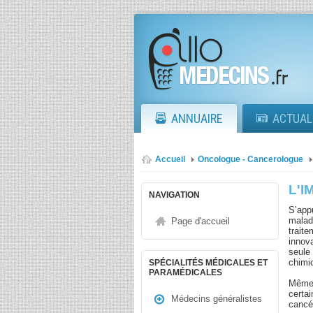
ANNUAIRE
ACTUAL
Accueil
Oncologue - Cancerologue
L'
NAVIGATION
S’appu
malad
Page d'accueil
traite
innova
seule
chimio
SPÉCIALITÉS MÉDICALES ET
PARAMÉDICALES
Même 
certai
Médecins généralistes
cancé