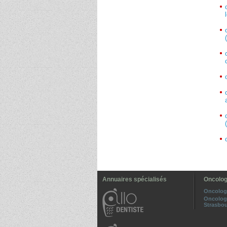
Annuaires spécialisés
Oncolog
Oncolog
Oncolog
Strasbo