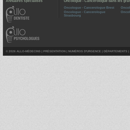
Annuaires spécialisés
Oncologue - Cancerologue dans les gran
Oncologue - Cancerologue Brest
Oncol
Oncologue - Cancerologue
Oncol
Strasbourg
© 2026 ALLO-MÉDECINS |
PRÉSENTATION
|
NUMÉROS D'URGENCE
|
DÉPARTEMENTS
|