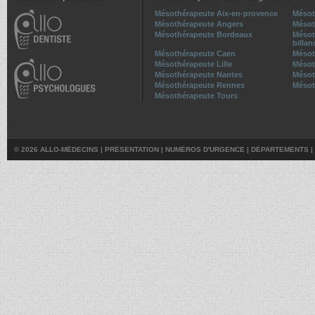
Mésothérapeute Aix-en-provence
Mésot
Mésothérapeute Angers
Mésot
Mésothérapeute Bordeaux
Mésot
billan
Mésothérapeute Caen
Mésot
Mésothérapeute Lille
Mésot
Mésothérapeute Nantes
Mésot
Mésothérapeute Rennes
Mésot
Mésothérapeute Tours
© 2026 ALLO-MÉDECINS |
PRÉSENTATION
|
NUMÉROS D'URGENCE
|
DÉPARTEMENTS
|