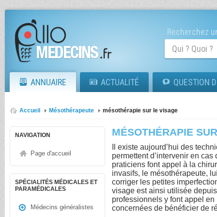
Recherchez un
ANNUAIRE
ACTUALITÉ
QUESTION D
Accueil
Mésothérapeute
mésothérapie sur le visage
MÉSOTHÉRAPIE SUR
NAVIGATION
Il existe aujourd’hui des techn
Page d'accueil
permettent d’intervenir en cas 
praticiens font appel à la chiru
invasifs, le mésothérapeute, lu
corriger les petites imperfecti
SPÉCIALITÉS MÉDICALES ET
PARAMÉDICALES
visage est ainsi utilisée dep
professionnels y font appel e
Médecins généralistes
concernées de bénéficier de r