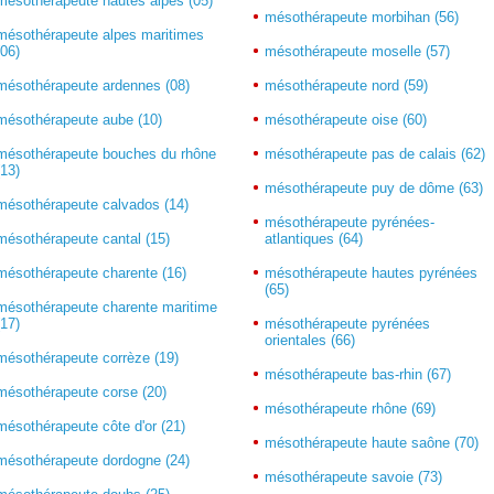
mésothérapeute hautes alpes (05)
mésothérapeute morbihan (56)
mésothérapeute alpes maritimes
(06)
mésothérapeute moselle (57)
mésothérapeute ardennes (08)
mésothérapeute nord (59)
mésothérapeute aube (10)
mésothérapeute oise (60)
mésothérapeute bouches du rhône
mésothérapeute pas de calais (62)
(13)
mésothérapeute puy de dôme (63)
mésothérapeute calvados (14)
mésothérapeute pyrénées-
mésothérapeute cantal (15)
atlantiques (64)
mésothérapeute charente (16)
mésothérapeute hautes pyrénées
(65)
mésothérapeute charente maritime
(17)
mésothérapeute pyrénées
orientales (66)
mésothérapeute corrèze (19)
mésothérapeute bas-rhin (67)
mésothérapeute corse (20)
mésothérapeute rhône (69)
mésothérapeute côte d'or (21)
mésothérapeute haute saône (70)
mésothérapeute dordogne (24)
mésothérapeute savoie (73)