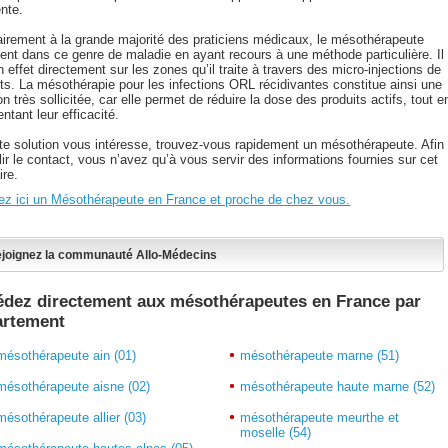
ente.
airement à la grande majorité des praticiens médicaux, le mésothérapeute
vient dans ce genre de maladie en ayant recours à une méthode particulière. Il
n effet directement sur les zones qu’il traite à travers des micro-injections de
its. La mésothérapie pour les infections ORL récidivantes constitue ainsi une
on très sollicitée, car elle permet de réduire la dose des produits actifs, tout e
tant leur efficacité.
tte solution vous intéresse, trouvez-vous rapidement un mésothérapeute. Afin
lir le contact, vous n’avez qu’à vous servir des informations fournies sur cet
ire.
ez ici un Mésothérapeute en France et proche de chez vous.
joignez la communauté Allo-Médecins
dez directement aux mésothérapeutes en France par
artement
mésothérapeute ain (01)
mésothérapeute marne (51)
mésothérapeute aisne (02)
mésothérapeute haute marne (52)
mésothérapeute allier (03)
mésothérapeute meurthe et
moselle (54)