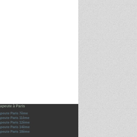
apeute à Paris
peute Paris 7ème
peute Paris 11ème
peute Paris 12ème
peute Paris 14ème
peute Paris 18ème