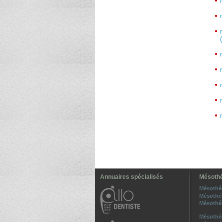
Annuaires spécialisés
Mésothé
Mésothé
Mésothé
Mésothé
Mésothé