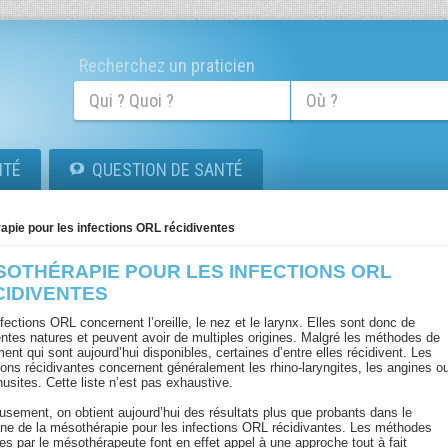
Recherchez un praticien
ITÉ
QUESTION DE SANTÉ
pie pour les infections ORL récidiventes
SOTHÉRAPIE POUR LES INFECTIONS ORL
CIDIVENTES
fections ORL concernent l’oreille, le nez et le larynx. Elles sont donc de
rentes natures et peuvent avoir de multiples origines. Malgré les méthodes de
ment qui sont aujourd’hui disponibles, certaines d’entre elles récidivent. Les
tions récidivantes concernent généralement les rhino-laryngites, les angines o
nusites. Cette liste n’est pas exhaustive.
usement, on obtient aujourd’hui des résultats plus que probants dans le
ne de la mésothérapie pour les infections ORL récidivantes. Les méthodes
ées par le mésothérapeute font en effet appel à une approche tout à fait