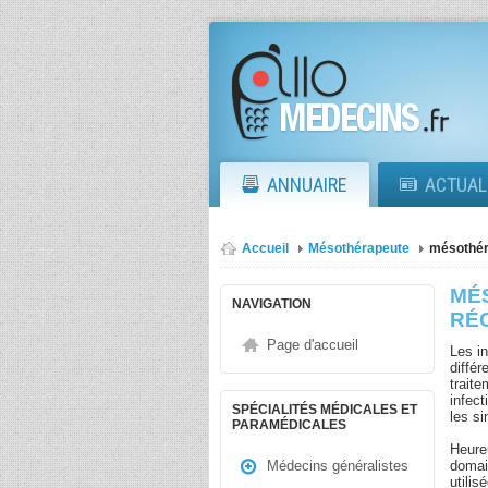
ANNUAIRE
ACTUAL
Accueil
Mésothérapeute
mésothéra
MÉ
NAVIGATION
RÉ
Page d'accueil
Les in
diffé
traite
infec
SPÉCIALITÉS MÉDICALES ET
les si
PARAMÉDICALES
Heure
domai
Médecins généralistes
utilis