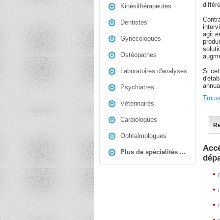
différ
Kinésithérapeutes
Contr
Dentistes
inter
agit e
Gynécologues
produ
soluti
Ostéopathes
augmen
Si ce
Laboratoires d'analyses
d'étab
annua
Psychiatres
Trouv
Vétérinaires
Cardiologues
Re
Ophtalmologues
Accé
Plus de spécialités ...
dép