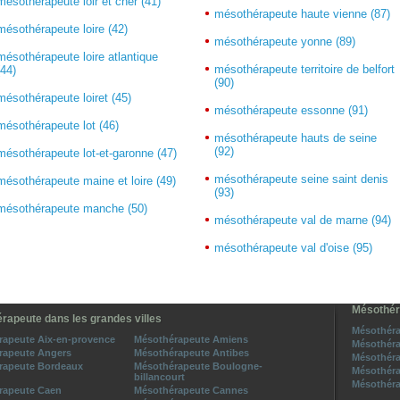
mésothérapeute loir et cher (41)
mésothérapeute haute vienne (87)
mésothérapeute loire (42)
mésothérapeute yonne (89)
mésothérapeute loire atlantique
mésothérapeute territoire de belfort
(44)
(90)
mésothérapeute loiret (45)
mésothérapeute essonne (91)
mésothérapeute lot (46)
mésothérapeute hauts de seine
(92)
mésothérapeute lot-et-garonne (47)
mésothérapeute seine saint denis
mésothérapeute maine et loire (49)
(93)
mésothérapeute manche (50)
mésothérapeute val de marne (94)
mésothérapeute val d'oise (95)
Mésothér
rapeute dans les grandes villes
Mésothéra
rapeute Aix-en-provence
Mésothérapeute Amiens
Mésothéra
rapeute Angers
Mésothérapeute Antibes
Mésothéra
rapeute Bordeaux
Mésothérapeute Boulogne-
Mésothéra
billancourt
Mésothéra
rapeute Caen
Mésothérapeute Cannes