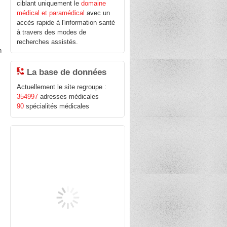
ciblant uniquement le
domaine
médical et paramédical
avec un
accès rapide à l'information santé
à travers des modes de
recherches assistés.
n
La base de données
Actuellement le site regroupe :
354997
adresses médicales
90
spécialités médicales