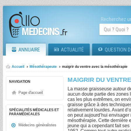
Recherchez un
ANNUAIRE
ACTUALITÉ
QUESTION D
Accueil
Mésothérapeute
maigrir du ventre avec la mésothérapie
MAIGRIR DU VENTR
NAVIGATION
La masse graisseuse autour de
Page d'accueil
aucun doute partie des zones le
cas les plus extrêmes, on envi
graisse grâce à des techniques
relativement lourdes. Avant d’o
SPÉCIALITÉS MÉDICALES ET
PARAMÉDICALES
on peut aujourd’hui envisager 
mésothérapie. Cette dernière 
Médecins généralistes
jeune qui a cependant fait se
1952. Comme tout autre pratic