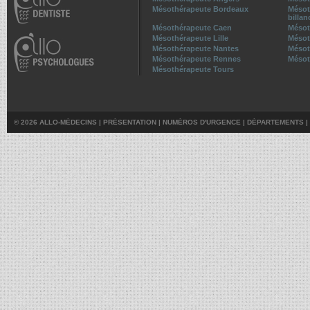
Mésothérapeute Bordeaux
Mésot
billan
Mésothérapeute Caen
Mésot
Mésothérapeute Lille
Mésot
Mésothérapeute Nantes
Mésot
Mésothérapeute Rennes
Mésot
Mésothérapeute Tours
© 2026 ALLO-MÉDECINS |
PRÉSENTATION
|
NUMÉROS D'URGENCE
|
DÉPARTEMENTS
|