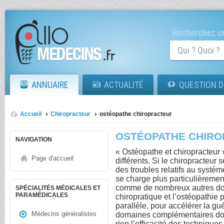
Recherchez un
ANNUAIRE
ACTUALITÉ
QUESTION D
Accueil
Chiropracteur
ostéopathe chiropracteur
OSTÉOPATHE CHIR
NAVIGATION
« Ostéopathe et chiropracteur »
Page d'accueil
différents. Si le chiropracteur
des troubles relatifs au systèm
se charge plus particulièremen
comme de nombreux autres do
SPÉCIALITÉS MÉDICALES ET
PARAMÉDICALES
chiropratique et l’ostéopathie 
parallèle, pour accélérer la g
Médecins généralistes
domaines complémentaires dont 
rien l’efficacité des techniques