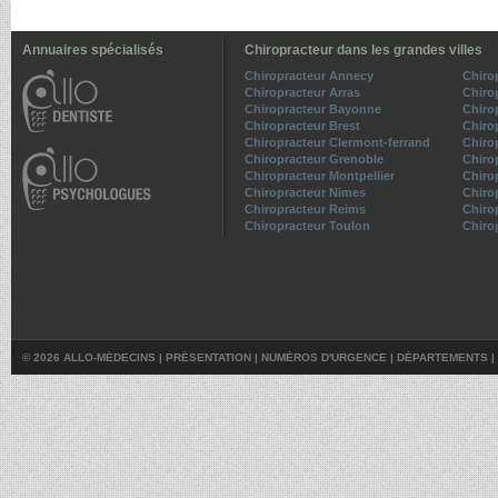
Annuaires spécialisés
Chiropracteur dans les grandes villes
Chiropracteur Annecy
Chiro
Chiropracteur Arras
Chiro
Chiropracteur Bayonne
Chiro
Chiropracteur Brest
Chiro
Chiropracteur Clermont-ferrand
Chiro
Chiropracteur Grenoble
Chiro
Chiropracteur Montpellier
Chiro
Chiropracteur Nimes
Chiro
Chiropracteur Reims
Chiro
Chiropracteur Toulon
Chiro
© 2026 ALLO-MÉDECINS |
PRÉSENTATION
|
NUMÉROS D'URGENCE
|
DÉPARTEMENTS
|