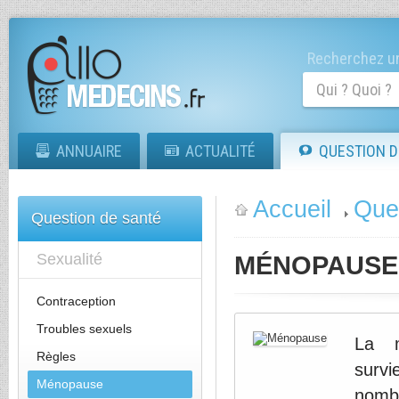
Recherchez un
ANNUAIRE
ACTUALITÉ
QUESTION D
Accueil
Que
Question de santé
Sexualité
MÉNOPAUSE
Contraception
Troubles sexuels
La m
Règles
survi
Ménopause
nomb