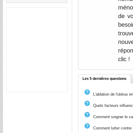
ménop
de vo
besoi
trouv
nouv
répon
clic !
Les 5 dernières questions
L'ablation de l'utérus 
Quels facteurs influen
Comment soigner le va
Comment lutter contre 