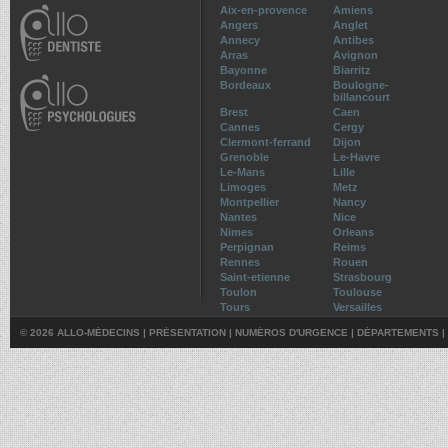
Aix-en-provence
Amiens
Angers
Anglet
Annecy
Antibes
Arras
Avignon
Bayonne
Biarritz
Bordeaux
Boulogne-
billancourt
Brest
Caen
Cannes
Cergy
Clermont-ferrand
Dijon
Grenoble
Le-Havre
Le-Mans
Lille
Limoges
Metz
Montpellier
Nancy
Nantes
Nice
Nimes
Orleans
Perpignan
Reims
Rennes
Rouen
Saint-etienne
Strasbourg
Toulon
Toulouse
Tours
Versailles
© 2026 ALLO-MÉDECINS |
PRÉSENTATION
|
NUMÉROS D'URGENCE
|
DÉPARTEMENTS
|