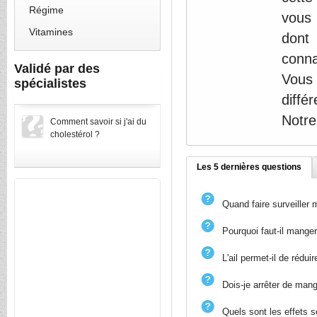
Régime
vous 
Vitamines
dont
conna
Validé par des
Vous 
spécialistes
diffé
Notre
Comment savoir si j'ai du
cholestérol ?
Les 5 dernières questions
Quand faire surveiller 
Pourquoi faut-il mange
L'ail permet-il de réduir
Dois-je arrêter de mang
Quels sont les effets 