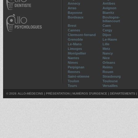
Annecy
Antibes
Arras
Avignon
Bayonne
Biarritz
Bordeaux
Boulogne-
billancourt
Brest
Caen
Cannes
Cergy
Clermont-ferrand
Dijon
Grenoble
Le-Havre
Le-Mans
Lille
Limoges
Metz
Montpellier
Nancy
Nantes
Nice
Nimes
Orleans
Perpignan
Reims
Rennes
Rouen
Saint-etienne
Strasbourg
Toulon
Toulouse
Tours
Versailles
© 2026 ALLO-MÉDECINS |
PRÉSENTATION
|
NUMÉROS D'URGENCE
|
DÉPARTEMENTS
|