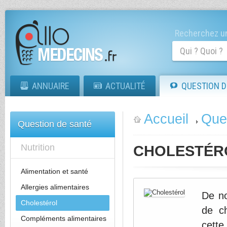
Recherchez un
ANNUAIRE
ACTUALITÉ
QUESTION D
Accueil
Que
Question de santé
Nutrition
CHOLESTÉR
Alimentation et santé
Allergies alimentaires
De no
Cholestérol
de c
Compléments alimentaires
cette