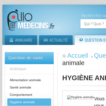
Recherchez un
ANNUAIRE
ACTUALITÉ
QUESTION D
Accueil
Que
Question de santé
animale
Animaux
HYGIÈNE AN
Alimentation animale
Santé animale
Comportement
Vous
Hygiène animale
vous 