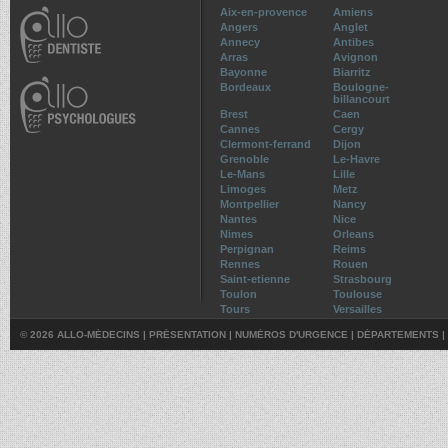
Aix-en-provence
Amiens
Angers
Anglet
Annecy
Antibes
Arras
Avignon
Bayonne
Biarritz
Bordeaux
Boulogne-
billancourt
Brest
Caen
Cannes
Cergy
Clermont-ferrand
Dijon
Grenoble
Le-Havre
Le-Mans
Lille
Limoges
Metz
Montpellier
Nancy
Nantes
Nice
Nimes
Orleans
Perpignan
Reims
Rennes
Rouen
Saint-etienne
Strasbourg
Toulon
Toulouse
Tours
Versailles
© 2026 ALLO-MÉDECINS |
PRÉSENTATION
|
NUMÉROS D'URGENCE
|
DÉPARTEMENTS
|