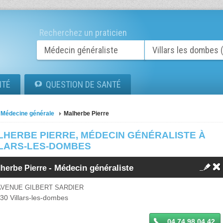
Recherchez un praticien
ITÉ
QUESTION DE SANTÉ
Médecine générale
Malherbe Pierre
LHERBE PIERRE, MÉDECIN GÉNÉRALISTE À
LLARS-LES-DOMBES
-
Médecin généraliste
lherbe Pierre
AVENUE GILBERT SARDIER
330
Villars-les-dombes
04 74 98 04 42