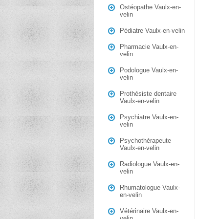
Ostéopathe Vaulx-en-
velin
Pédiatre Vaulx-en-velin
Pharmacie Vaulx-en-
velin
Podologue Vaulx-en-
velin
Prothésiste dentaire
Vaulx-en-velin
Psychiatre Vaulx-en-
velin
Psychothérapeute
Vaulx-en-velin
Radiologue Vaulx-en-
velin
Rhumatologue Vaulx-
en-velin
Vétérinaire Vaulx-en-
velin