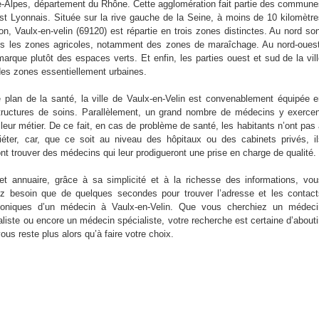
-Alpes, département du Rhône. Cette agglomération fait partie des commun
Est Lyonnais. Située sur la rive gauche de la Seine, à moins de 10 kilomètr
on, Vaulx-en-velin (69120) est répartie en trois zones distinctes. Au nord so
es les zones agricoles, notamment des zones de maraîchage. Au nord-oues
marque plutôt des espaces verts. Et enfin, les parties ouest et sud de la vil
des zones essentiellement urbaines.
e plan de la santé, la ville de Vaulx-en-Velin est convenablement équipée 
structures de soins. Parallèlement, un grand nombre de médecins y exerce
leur métier. De ce fait, en cas de problème de santé, les habitants n’ont pas
uiéter, car, que ce soit au niveau des hôpitaux ou des cabinets privés, i
ont trouver des médecins qui leur prodigueront une prise en charge de qualité.
et annuaire, grâce à sa simplicité et à la richesse des informations, vo
ez besoin que de quelques secondes pour trouver l’adresse et les contac
honiques d’un médecin à Vaulx-en-Velin. Que vous cherchiez un médeci
liste ou encore un médecin spécialiste, votre recherche est certaine d’abouti
vous reste plus alors qu’à faire votre choix.