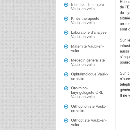
Rhône
Infirmier - Infirmière
de l’
Vaulx-en-velin
de Ly
situé
Kinésithérapeute
Vaulx-en-velin
on re
sont 
Laboratoire d'analyse
Vaulx-en-velin
Sur l
infra
Maternité Vaulx-en-
velin
aussi 
s’inq
Médecin généraliste
pourr
Vaulx-en-velin
Sur c
Ophtalmologue Vaulx-
en-velin
n’aur
télép
Oto-rhino-
généra
laryngologiste ORL
Il ne 
Vaulx-en-velin
Orthophoniste Vaulx-
en-velin
Orthoptiste Vaulx-en-
velin