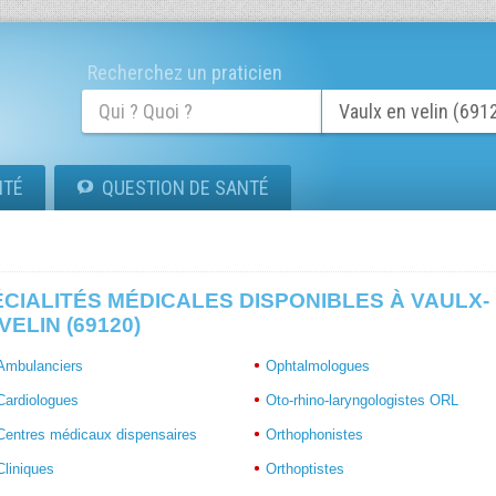
Recherchez un praticien
ITÉ
QUESTION DE SANTÉ
CIALITÉS MÉDICALES DISPONIBLES À VAULX-
VELIN (69120)
Ambulanciers
Ophtalmologues
Cardiologues
Oto-rhino-laryngologistes ORL
Centres médicaux dispensaires
Orthophonistes
Cliniques
Orthoptistes