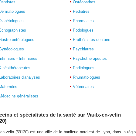
Dentistes
Ostéopathes
Dermatologues
Pédiatres
Diabétologues
Pharmacies
Echographistes
Podologues
Gastro-entérologues
Prothésistes dentaire
Gynécologues
Psychiatres
Infirmiers - Infirmières
Psychothérapeutes
Kinésithérapeutes
Radiologues
Laboratoires d'analyses
Rhumatologues
Maternités
Vétérinaires
Médecins généralistes
cins et spécialistes de la santé sur Vaulx-en-velin
20)
-en-velin (69120) est une ville de la banlieue nord-est de Lyon, dans la régi