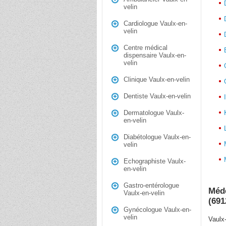
velin
Cardiologue Vaulx-en-
velin
Centre médical
dispensaire Vaulx-en-
velin
Clinique Vaulx-en-velin
Dentiste Vaulx-en-velin
Dermatologue Vaulx-
en-velin
Diabétologue Vaulx-en-
velin
Echographiste Vaulx-
en-velin
Gastro-entérologue
Méde
Vaulx-en-velin
(691
Gynécologue Vaulx-en-
velin
Vaulx