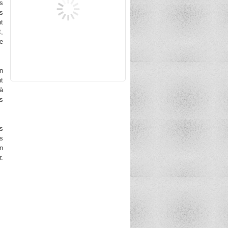
es
es
nt
t,
le
en
nt
 à
ls
us
ts
n
r.