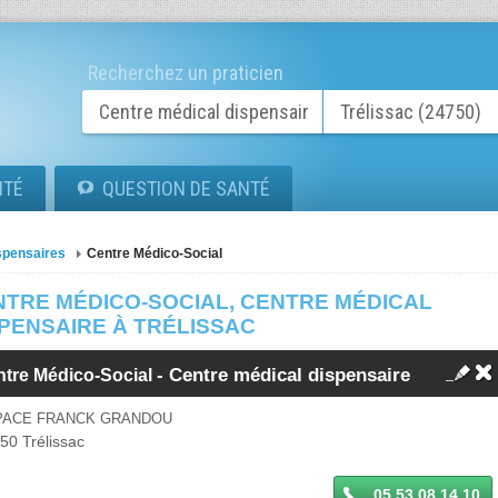
Recherchez un praticien
ITÉ
QUESTION DE SANTÉ
spensaires
Centre Médico-Social
NTRE MÉDICO-SOCIAL, CENTRE MÉDICAL
SPENSAIRE À TRÉLISSAC
-
Centre médical dispensaire
ntre Médico-Social
PACE FRANCK GRANDOU
750
Trélissac
05 53 08 14 10