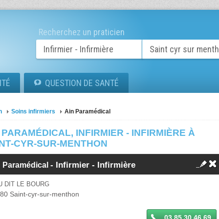
Recherchez un praticien
ITÉ
QUESTION DE SANTÉ
n
Soins infirmiers
Ain Paramédical
 PARAMÉDICAL, INFIRMIER - INFIRMIÈRE À
INT-CYR-SUR-MENTHON
-
Infirmier - Infirmière
n Paramédical
U DIT LE BOURG
380
Saint-cyr-sur-menthon
03 85 30 46 69