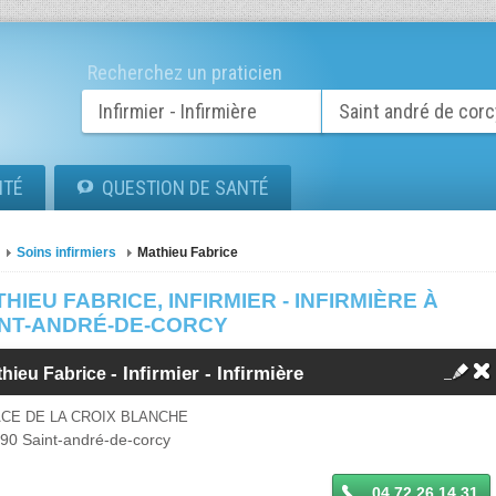
Recherchez un praticien
ITÉ
QUESTION DE SANTÉ
Soins infirmiers
Mathieu Fabrice
HIEU FABRICE, INFIRMIER - INFIRMIÈRE À
INT-ANDRÉ-DE-CORCY
-
Infirmier - Infirmière
thieu Fabrice
CE DE LA CROIX BLANCHE
390
Saint-andré-de-corcy
04 72 26 14 31