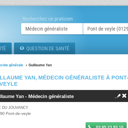
Recherchez un praticien
ITÉ
QUESTION DE SANTÉ
cine générale
Guillaume Yan
ILLAUME YAN, MÉDECIN GÉNÉRALISTE À PONT
-VEYLE
-
Médecin généraliste
illaume Yan
E DU JOUVANCY
290
Pont-de-veyle
03 85 23 93 10