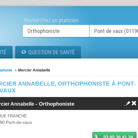
Recherchez un praticien
ITÉ
QUESTION DE SANTÉ
ophonie
Mercier Annabelle
RCIER ANNABELLE, ORTHOPHONISTE À PONT-
-VAUX
-
Orthophoniste
rcier Annabelle
 RUE FRANCHE
90
Pont-de-vaux
03 85 36 41 34