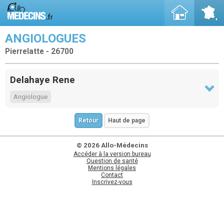
ANGIOLOGUES
Pierrelatte - 26700
Delahaye Rene
Angiologue
Retour
Haut de page
© 2026 Allo-Médecins
Accéder à la version bureau
Question de santé
Mentions légales
Contact
Inscrivez-vous