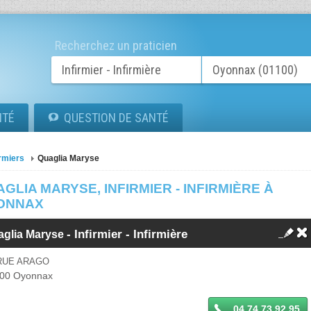
Recherchez un praticien
ITÉ
QUESTION DE SANTÉ
irmiers
Quaglia Maryse
GLIA MARYSE, INFIRMIER - INFIRMIÈRE À
ONNAX
-
Infirmier - Infirmière
aglia Maryse
 RUE ARAGO
00
Oyonnax
04 74 73 92 95