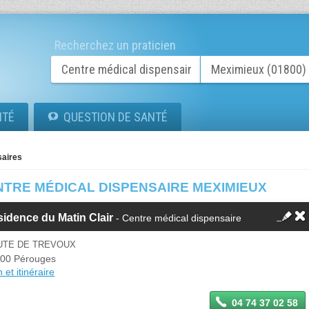
Recherchez un praticien
ITÉ
QUESTION DE SANTÉ
saires
NTRE MÉDICAL DISPENSAIRE MEXIMIEUX
idence du Matin Clair
- Centre médical dispensaire
UTE DE TREVOUX
00 Pérouges
 et itinéraire
04 74 37 02 58