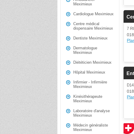
Meximieux
Cardiologue Meximieux
Cen
Centre médical
dispensaire Meximieux
7 R
018
Dentiste Meximieux
Plan
Dermatologue
Meximieux
Diététicien Meximieux
Hôpital Meximieux
Ent
Infirmier - Infirmière
D14
Meximieux
018
Kinésithérapeute
Plan
Meximieux
Laboratoire d'analyse
Meximieux
Médecin généraliste
Meximieux