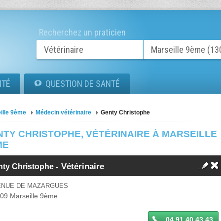
Recherchez un praticien
ITÉ
QUESTION DE SANTÉ
ille 9ème
Médecin vétérinaire
Genty Christophe
NTY CHRISTOPHE, VÉTÉRINAIRE À MARSEILLE
ME
- Vétérinaire
nty Christophe
ENUE DE MAZARGUES
009
Marseille 9ème
04 91 40 43 43