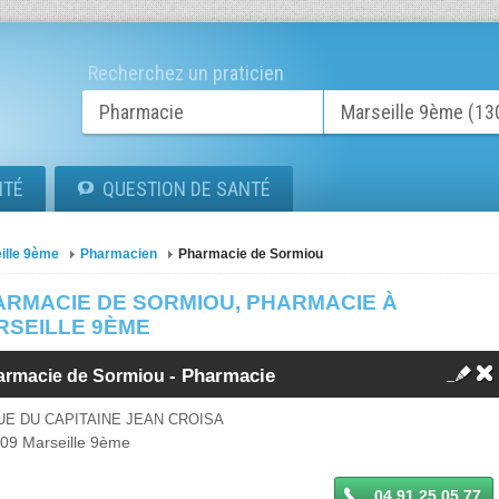
Recherchez un praticien
ITÉ
QUESTION DE SANTÉ
ille 9ème
Pharmacien
Pharmacie de Sormiou
ARMACIE DE SORMIOU, PHARMACIE À
RSEILLE 9ÈME
- Pharmacie
armacie de Sormiou
UE DU CAPITAINE JEAN CROISA
009
Marseille 9ème
04 91 25 05 77