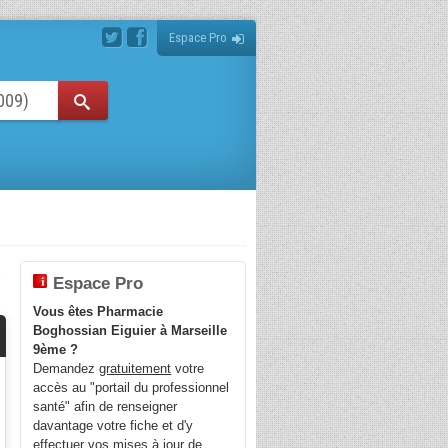
Espace Pro
À
Espace Pro
Vous êtes Pharmacie
Boghossian Eiguier à Marseille
9ème ?
Demandez
gratuitement
votre
accès au "portail du professionnel
santé" afin de renseigner
davantage votre fiche et d'y
effectuer vos mises à jour de