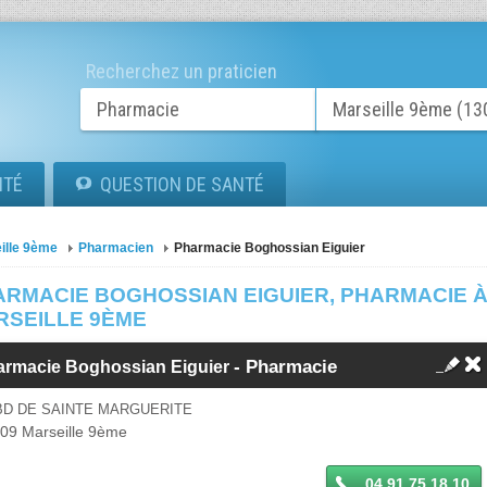
Recherchez un praticien
ITÉ
QUESTION DE SANTÉ
ille 9ème
Pharmacien
Pharmacie Boghossian Eiguier
ARMACIE BOGHOSSIAN EIGUIER, PHARMACIE 
RSEILLE 9ÈME
- Pharmacie
armacie Boghossian Eiguier
BD DE SAINTE MARGUERITE
009
Marseille 9ème
04 91 75 18 10