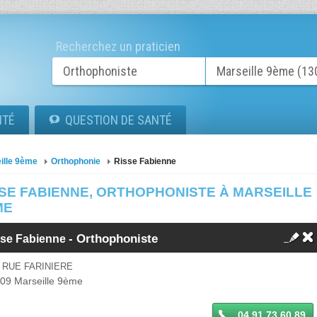
Recherchez un praticien
ITÉ
QUESTION DE SANTÉ
ille 9ème
Orthophonie
Risse Fabienne
SSE FABIENNE, ORTHOPHONISTE À MARSEILLE
ME
-
Orthophoniste
sse Fabienne
 RUE FARINIERE
009
Marseille 9ème
04 91 73 60 89